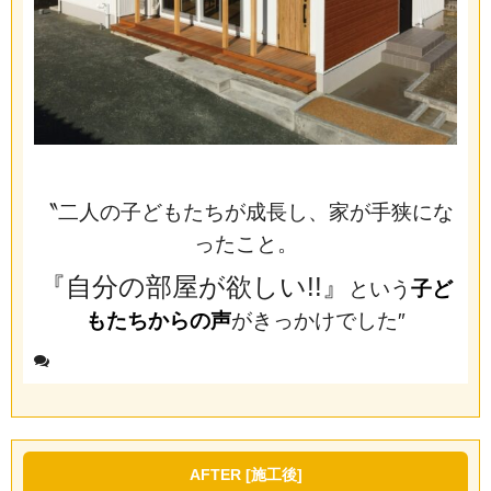
〝二人の子どもたちが成長し、家が手狭にな
ったこと。
『自分の部屋が欲しい!!』
という
子ど
もたちからの声
がきっかけでした″
AFTER [施工後]