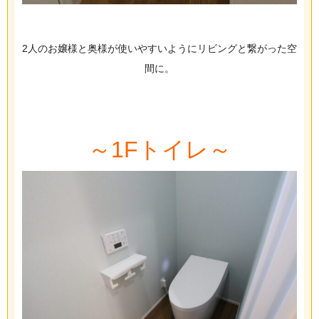
2人のお嬢様と奥様が使いやすいようにリビングと繋がった空
間に。
～1Fトイレ～