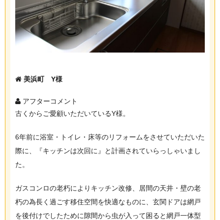
美浜町 Y様
アフターコメント
古くからご愛顧いただいているY様。
6年前に浴室・トイレ・床等のリフォームをさせていただいた
際に、『キッチンは次回に』と計画されていらっしゃいまし
た。
ガスコンロの老朽によりキッチン改修、居間の天井・壁の老
朽の為長く過ごす移住空間を快適なものに、玄関ドアは網戸
を後付けでしたために隙間から虫が入って困ると網戸一体型