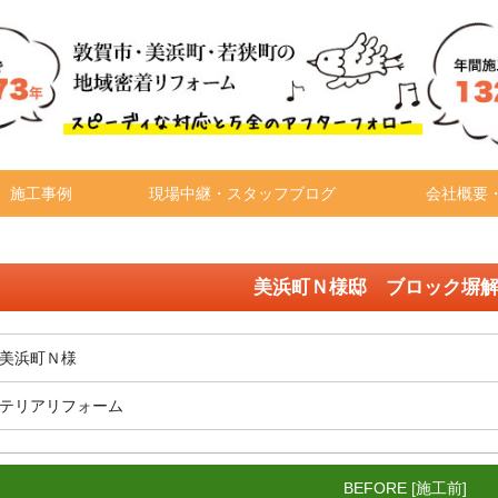
施工事例
現場中継・スタッフブログ
会社概要
美浜町Ｎ様邸 ブロック塀
美浜町Ｎ様
テリアリフォーム
BEFORE [施工前]