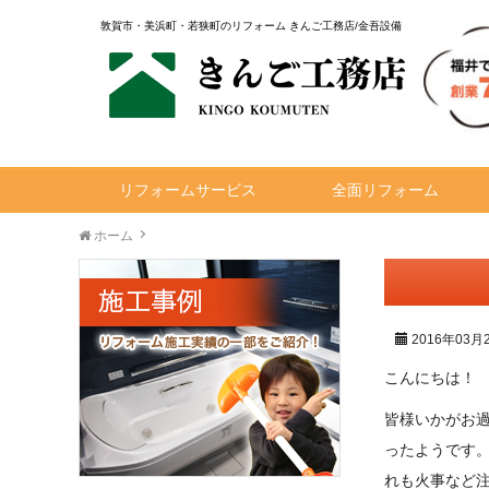
敦賀市・美浜町・若狭町のリフォーム きんご工務店/金吾設備
リフォームサービス
全面リフォーム
ホーム
2016年03月
こんにちは！
皆様いかがお
ったようです
れも火事など