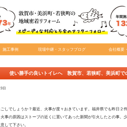
施工事例
現場中継・スタッフブログ
会社概要
使い勝手の良いトイレへ 敦賀市、若狭町、美浜町で
23日
過ごしでしょうか？最近、火事が度々おきています。福井県でも昨日２
。火事の原因はストーブの近くに置いてあった新聞が引火したとの事。
注意して下さい。