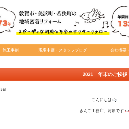
施工事例
現場中継・スタッフブログ
会社概要
2021 年末のご挨拶
29日
こんにちは
きんご工務店、河原です